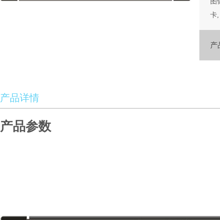
图
卡,
AV
H
产
产品详情
产品参数